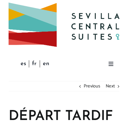
Skip
to
content
es
fr
en
Toggle
Navigat
PAGE D’ACCUEIL
Previous
Next
APPARTEMENTS
DÉPART TARDIF
CONDITIONS