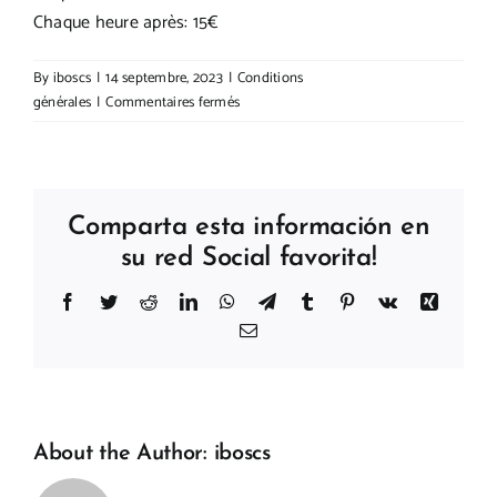
Chaque heure après: 15€
By
iboscs
|
14 septembre, 2023
|
Conditions
sur
générales
|
Commentaires fermés
DÉPART
TARDIF
Comparta esta información en
su red Social favorita!
Facebook
Twitter
Reddit
LinkedIn
WhatsApp
Telegram
Tumblr
Pinterest
Vk
Xing
Email
About the Author:
iboscs