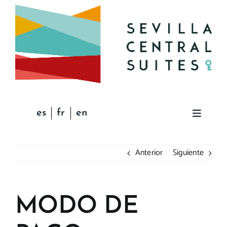
Saltar
al
contenido
es
fr
en
Toggle
Navigat
INICIO
Anterior
Siguiente
APARTAMENTOS
MODO DE
CONDICIONES