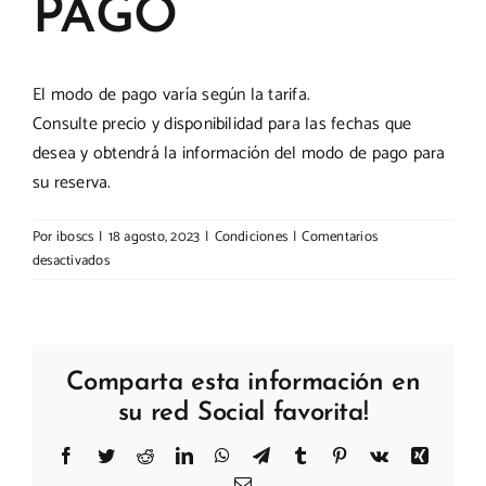
PAGO
PREGUNTAS
El modo de pago varía según la tarifa.
Consulte precio y disponibilidad para las fechas que
EXPERIENCIAS
desea y obtendrá la información del modo de pago para
su reserva.
CONTACTO
Por
iboscs
|
18 agosto, 2023
|
Condiciones
|
Comentarios
en
desactivados
MODO
DE
PAGO
Comparta esta información en
su red Social favorita!
Facebook
Twitter
Reddit
LinkedIn
WhatsApp
Telegram
Tumblr
Pinterest
Vk
Xing
Correo