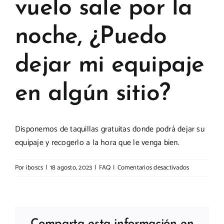
vuelo sale por la
PREGUNTAS
noche, ¿Puedo
EXPERIENCIAS
dejar mi equipaje
en algún sitio?
CONTACTO
Disponemos de taquillas gratuitas donde podrá dejar su
equipaje y recogerlo a la hora que le venga bien.
en
Por
iboscs
|
18 agosto, 2023
|
FAQ
|
Comentarios desactivados
El
último
día
mi
vuelo