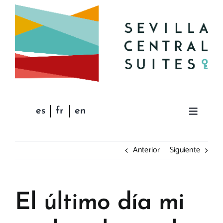
Saltar
al
contenido
es
fr
en
Toggle
Navigat
INICIO
Anterior
Siguiente
APARTAMENTOS
El último día mi
CONDICIONES